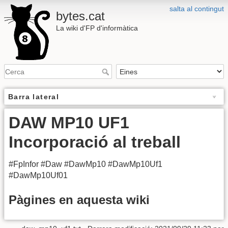
salta al contingut
bytes.cat
La wiki d'FP d'informàtica
Barra lateral
DAW MP10 UF1
Incorporació al treball
#FpInfor #Daw #DawMp10 #DawMp10Uf1
#DawMp10Uf01
Pàgines en aquesta wiki