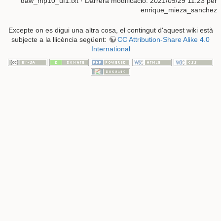
daw_mp10_uf1.txt
· Darrera modificació: 2021/09/29 11:23 per
enrique_mieza_sanchez
Excepte on es digui una altra cosa, el contingut d'aquest wiki està
subjecte a la llicència següent:
CC Attribution-Share Alike 4.0
International