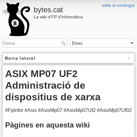
salta al contingut
bytes.cat
La wiki d'FP d'informàtica
Barra lateral
ASIX MP07 UF2
Administració de
dispositius de xarxa
#FpInfor #Asix #AsixMp07 #AsixMp07Uf2 #AsixMp07Uf02
Pàgines en aquesta wiki