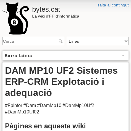
salta al contingut
bytes.cat
La wiki d'FP d'informàtica
Barra lateral
DAM MP10 UF2 Sistemes
ERP-CRM Explotació i
adequació
#FpInfor #Dam #DamMp10 #DamMp10Uf2
#DamMp10Uf02
Pàgines en aquesta wiki