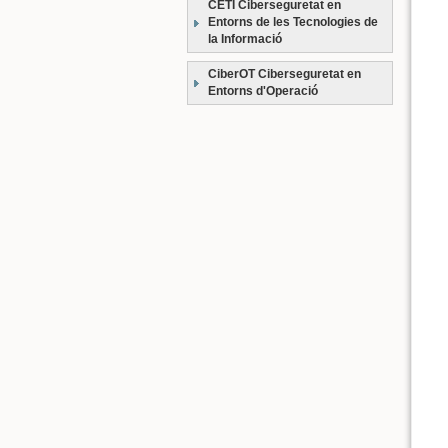
CETI Ciberseguretat en
Entorns de les Tecnologies de
la Informació
CiberOT Ciberseguretat en
Entorns d'Operació