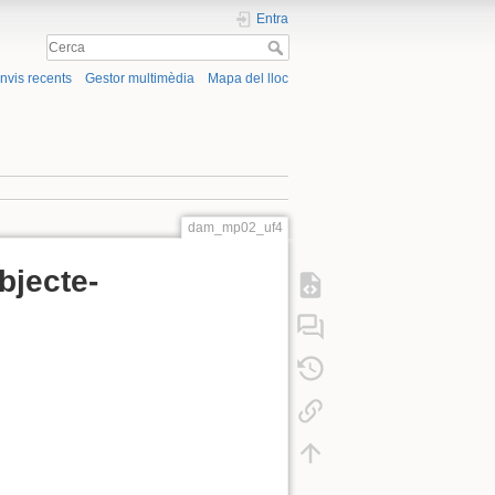
Entra
nvis recents
Gestor multimèdia
Mapa del lloc
dam_mp02_uf4
jecte-