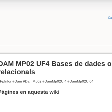
Ca
DAM MP02 UF4 Bases de dades ob
relacionals
#FpInfor #Dam #DamMp02 #DamMp02Uf4 #DamMp02Uf04
Pàgines en aquesta wiki