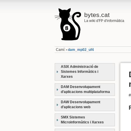
bytes.cat
La wiki d'FP d'informàtica
Camí:
dam_mp02_uf4
•
ASIX Administració de
Sistemes Informàtics i
Xarxes
DAM Desenvolupament
d’aplicacions multiplataforma
DAW Desenvolupament
d’aplicacions web
SMX Sistemes
Microinformàtics i Xarxes