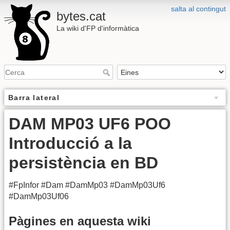
salta al contingut
bytes.cat
La wiki d'FP d'informàtica
Barra lateral
DAM MP03 UF6 POO
Introducció a la
persistència en BD
#FpInfor #Dam #DamMp03 #DamMp03Uf6
#DamMp03Uf06
Pàgines en aquesta wiki