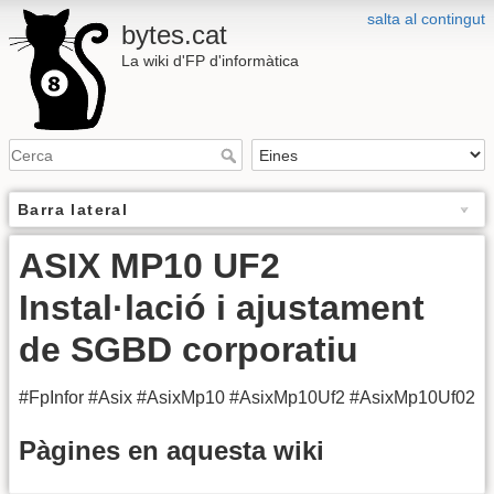
salta al contingut
bytes.cat
La wiki d'FP d'informàtica
Barra lateral
ASIX MP10 UF2
Instal·lació i ajustament
de SGBD corporatiu
#FpInfor #Asix #AsixMp10 #AsixMp10Uf2 #AsixMp10Uf02
Pàgines en aquesta wiki