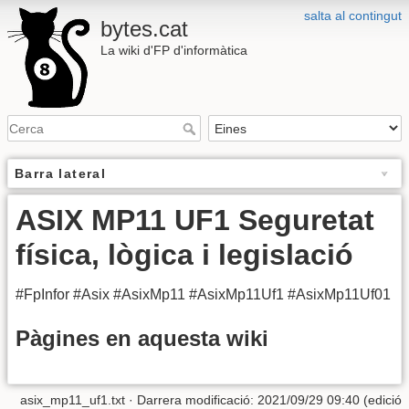
salta al contingut
bytes.cat
La wiki d'FP d'informàtica
Barra lateral
ASIX MP11 UF1 Seguretat
física, lògica i legislació
#FpInfor #Asix #AsixMp11 #AsixMp11Uf1 #AsixMp11Uf01
Pàgines en aquesta wiki
asix_mp11_uf1.txt
· Darrera modificació: 2021/09/29 09:40 (edició